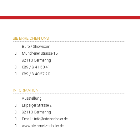
SIE ERREICHEN UNS
Büro / Showroom
Münchener Strasse 15
82110 Germering
089 / 8 41 50 41
089 / 8 40 27 20
INFORMATION
Ausstellung:
Leipziger Strasse 2
82110 Germering
Email : info@steinscholer.de
www.steinmetz-scholer.de