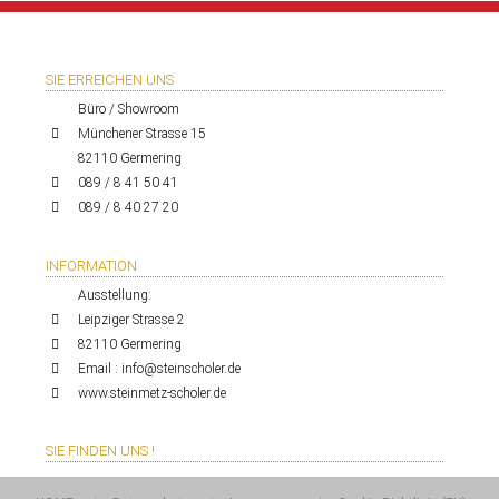
SIE ERREICHEN UNS
Büro / Showroom
Münchener Strasse 15
82110 Germering
089 / 8 41 50 41
089 / 8 40 27 20
INFORMATION
Ausstellung:
Leipziger Strasse 2
82110 Germering
Email : info@steinscholer.de
www.steinmetz-scholer.de
SIE FINDEN UNS !